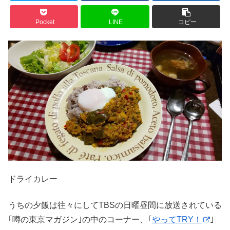
Pocket
LINE
コピー
ドライカレー
うちの夕飯は往々にしてTBSの日曜昼間に放送されている
｢噂の東京マガジン｣の中のコーナー、｢
やってTRY！
｣