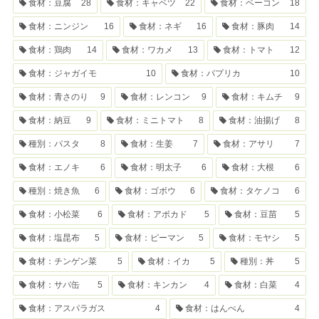
食材：豆腐
28
食材：キャベツ
22
食材：ベーコン
18
食材：ニンジン
16
食材：ネギ
16
食材：豚肉
14
食材：鶏肉
14
食材：ワカメ
13
食材：トマト
12
食材：ジャガイモ
10
食材：パプリカ
10
食材：青さのり
9
食材：レンコン
9
食材：キムチ
9
食材：納豆
9
食材：ミニトマト
8
食材：油揚げ
8
種別：パスタ
8
食材：生姜
7
食材：アサリ
7
食材：エノキ
6
食材：明太子
6
食材：大根
6
種別：焼き魚
6
食材：ゴボウ
6
食材：タケノコ
6
食材：小松菜
6
食材：アボカド
5
食材：豆苗
5
食材：塩昆布
5
食材：ピーマン
5
食材：モヤシ
5
食材：チンゲン菜
5
食材：イカ
5
種別：丼
5
食材：サバ缶
5
食材：キンカン
4
食材：白菜
4
食材：アスパラガス
4
食材：はんぺん
4