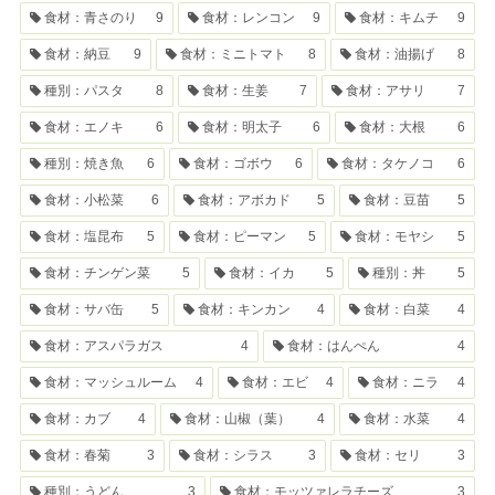
食材：青さのり
9
食材：レンコン
9
食材：キムチ
9
食材：納豆
9
食材：ミニトマト
8
食材：油揚げ
8
種別：パスタ
8
食材：生姜
7
食材：アサリ
7
食材：エノキ
6
食材：明太子
6
食材：大根
6
種別：焼き魚
6
食材：ゴボウ
6
食材：タケノコ
6
食材：小松菜
6
食材：アボカド
5
食材：豆苗
5
食材：塩昆布
5
食材：ピーマン
5
食材：モヤシ
5
食材：チンゲン菜
5
食材：イカ
5
種別：丼
5
食材：サバ缶
5
食材：キンカン
4
食材：白菜
4
食材：アスパラガス
4
食材：はんぺん
4
食材：マッシュルーム
4
食材：エビ
4
食材：ニラ
4
食材：カブ
4
食材：山椒（葉）
4
食材：水菜
4
食材：春菊
3
食材：シラス
3
食材：セリ
3
種別：うどん
3
食材：モッツァレラチーズ
3