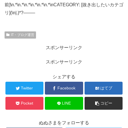
前]\n.*\n.*\n.*\n.*\n.*\n.*\nCATEGORY: [抜き出したいカテゴ
リ](\n|.)*?——–
IT・ブログ運営
スポンサーリンク
スポンサーリンク
シェアする
Twitter
Facebook
はてブ
Pocket
LINE
コピー
ぬぬさまをフォローする