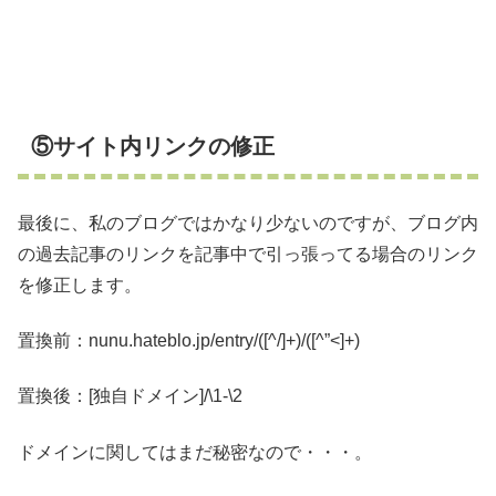
⑤サイト内リンクの修正
最後に、私のブログではかなり少ないのですが、ブログ内
の過去記事のリンクを記事中で引っ張ってる場合のリンク
を修正します。
置換前：nunu.hateblo.jp/entry/([^/]+)/([^”<]+)
置換後：[独自ドメイン]/\1-\2
ドメインに関してはまだ秘密なので・・・。