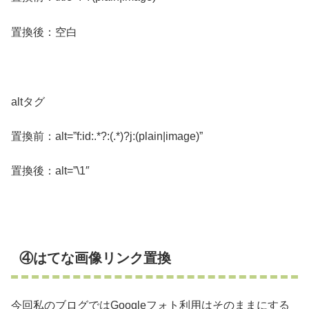
置換後：空白
altタグ
置換前：alt=”f:id:.*?:(.*)?j:(plain|image)”
置換後：alt=”\1″
④はてな画像リンク置換
今回私のブログではGoogleフォト利用はそのままにする