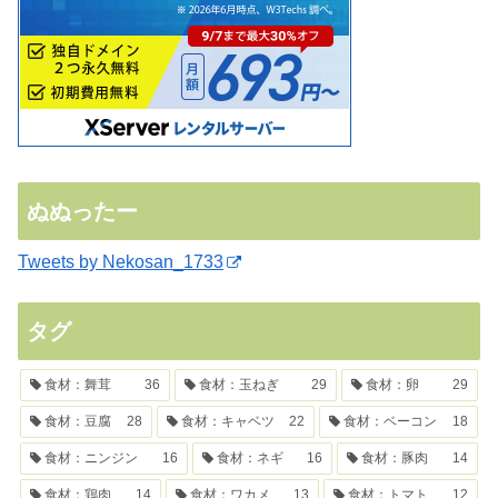
ぬぬったー
Tweets by Nekosan_1733
タグ
食材：舞茸
36
食材：玉ねぎ
29
食材：卵
29
食材：豆腐
28
食材：キャベツ
22
食材：ベーコン
18
食材：ニンジン
16
食材：ネギ
16
食材：豚肉
14
食材：鶏肉
14
食材：ワカメ
13
食材：トマト
12