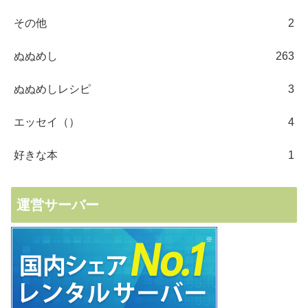
その他
2
ぬぬめし
263
ぬぬめしレシピ
3
エッセイ（）
4
好きな本
1
運営サーバー