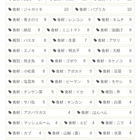
食材：ジャガイモ
10
食材：パプリカ
10
食材：青さのり
9
食材：レンコン
9
食材：キムチ
9
食材：納豆
9
食材：ミニトマト
8
食材：油揚げ
8
種別：パスタ
8
食材：生姜
7
食材：アサリ
7
食材：エノキ
6
食材：明太子
6
食材：大根
6
種別：焼き魚
6
食材：ゴボウ
6
食材：タケノコ
6
食材：小松菜
6
食材：アボカド
5
食材：豆苗
5
食材：塩昆布
5
食材：ピーマン
5
食材：モヤシ
5
食材：チンゲン菜
5
食材：イカ
5
種別：丼
5
食材：サバ缶
5
食材：キンカン
4
食材：白菜
4
食材：アスパラガス
4
食材：はんぺん
4
食材：マッシュルーム
4
食材：エビ
4
食材：ニラ
4
食材：カブ
4
食材：山椒（葉）
4
食材：水菜
4