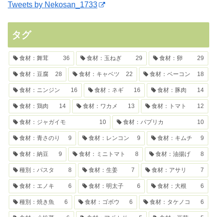
Tweets by Nekosan_1733
タグ
食材：舞茸
36
食材：玉ねぎ
29
食材：卵
29
食材：豆腐
28
食材：キャベツ
22
食材：ベーコン
18
食材：ニンジン
16
食材：ネギ
16
食材：豚肉
14
食材：鶏肉
14
食材：ワカメ
13
食材：トマト
12
食材：ジャガイモ
10
食材：パプリカ
10
食材：青さのり
9
食材：レンコン
9
食材：キムチ
9
食材：納豆
9
食材：ミニトマト
8
食材：油揚げ
8
種別：パスタ
8
食材：生姜
7
食材：アサリ
7
食材：エノキ
6
食材：明太子
6
食材：大根
6
種別：焼き魚
6
食材：ゴボウ
6
食材：タケノコ
6