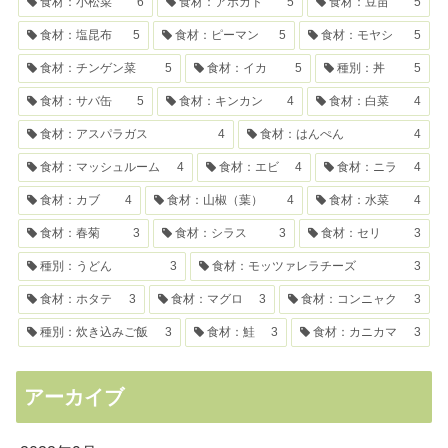
食材：小松菜
6
食材：アボカド
5
食材：豆苗
5
食材：塩昆布
5
食材：ピーマン
5
食材：モヤシ
5
食材：チンゲン菜
5
食材：イカ
5
種別：丼
5
食材：サバ缶
5
食材：キンカン
4
食材：白菜
4
食材：アスパラガス
4
食材：はんぺん
4
食材：マッシュルーム
4
食材：エビ
4
食材：ニラ
4
食材：カブ
4
食材：山椒（葉）
4
食材：水菜
4
食材：春菊
3
食材：シラス
3
食材：セリ
3
種別：うどん
3
食材：モッツァレラチーズ
3
食材：ホタテ
3
食材：マグロ
3
食材：コンニャク
3
種別：炊き込みご飯
3
食材：鮭
3
食材：カニカマ
3
アーカイブ