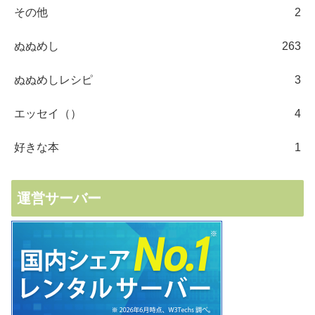
その他
2
ぬぬめし
263
ぬぬめしレシピ
3
エッセイ（）
4
好きな本
1
運営サーバー