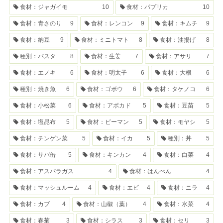
食材：ジャガイモ
10
食材：パプリカ
10
食材：青さのり
9
食材：レンコン
9
食材：キムチ
9
食材：納豆
9
食材：ミニトマト
8
食材：油揚げ
8
種別：パスタ
8
食材：生姜
7
食材：アサリ
7
食材：エノキ
6
食材：明太子
6
食材：大根
6
種別：焼き魚
6
食材：ゴボウ
6
食材：タケノコ
6
食材：小松菜
6
食材：アボカド
5
食材：豆苗
5
食材：塩昆布
5
食材：ピーマン
5
食材：モヤシ
5
食材：チンゲン菜
5
食材：イカ
5
種別：丼
5
食材：サバ缶
5
食材：キンカン
4
食材：白菜
4
食材：アスパラガス
4
食材：はんぺん
4
食材：マッシュルーム
4
食材：エビ
4
食材：ニラ
4
食材：カブ
4
食材：山椒（葉）
4
食材：水菜
4
食材：春菊
3
食材：シラス
3
食材：セリ
3