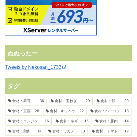
ぬぬったー
Tweets by Nekosan_1733
タグ
食材：舞茸
36
食材：玉ねぎ
29
食材：卵
29
食材：豆腐
28
食材：キャベツ
22
食材：ベーコン
18
食材：ニンジン
16
食材：ネギ
16
食材：豚肉
14
食材：鶏肉
14
食材：ワカメ
13
食材：トマト
12