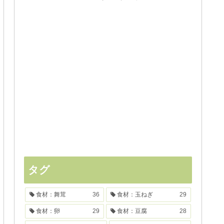
タグ
食材：舞茸
36
食材：玉ねぎ
29
食材：卵
29
食材：豆腐
28