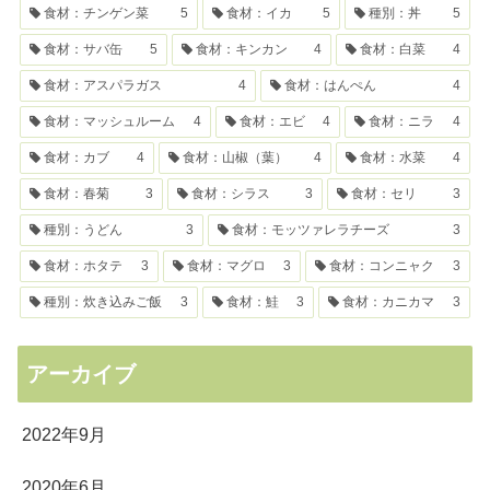
食材：チンゲン菜
5
食材：イカ
5
種別：丼
5
食材：サバ缶
5
食材：キンカン
4
食材：白菜
4
食材：アスパラガス
4
食材：はんぺん
4
食材：マッシュルーム
4
食材：エビ
4
食材：ニラ
4
食材：カブ
4
食材：山椒（葉）
4
食材：水菜
4
食材：春菊
3
食材：シラス
3
食材：セリ
3
種別：うどん
3
食材：モッツァレラチーズ
3
食材：ホタテ
3
食材：マグロ
3
食材：コンニャク
3
種別：炊き込みご飯
3
食材：鮭
3
食材：カニカマ
3
アーカイブ
2022年9月
2020年6月