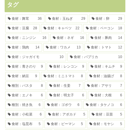
タグ
食材：舞茸
36
食材：玉ねぎ
29
食材：卵
29
食材：豆腐
28
食材：キャベツ
22
食材：ベーコン
18
食材：ニンジン
16
食材：ネギ
16
食材：豚肉
14
食材：鶏肉
14
食材：ワカメ
13
食材：トマト
12
食材：ジャガイモ
10
食材：パプリカ
10
食材：青さのり
9
食材：レンコン
9
食材：キムチ
9
食材：納豆
9
食材：ミニトマト
8
食材：油揚げ
8
種別：パスタ
8
食材：生姜
7
食材：アサリ
7
食材：エノキ
6
食材：明太子
6
食材：大根
6
種別：焼き魚
6
食材：ゴボウ
6
食材：タケノコ
6
食材：小松菜
6
食材：アボカド
5
食材：豆苗
5
食材：塩昆布
5
食材：ピーマン
5
食材：モヤシ
5