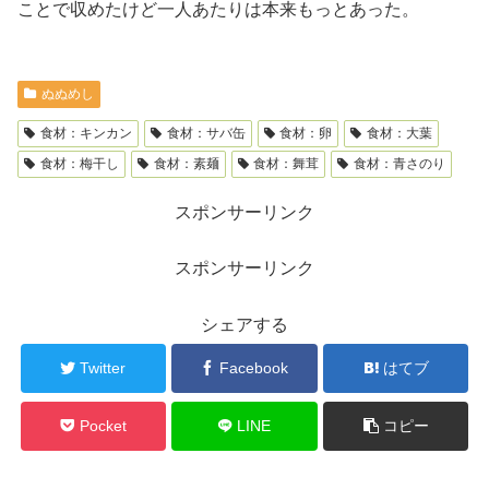
ことで収めたけど一人あたりは本来もっとあった。
ぬぬめし
食材：キンカン
食材：サバ缶
食材：卵
食材：大葉
食材：梅干し
食材：素麺
食材：舞茸
食材：青さのり
スポンサーリンク
スポンサーリンク
シェアする
Twitter
Facebook
はてブ
Pocket
LINE
コピー