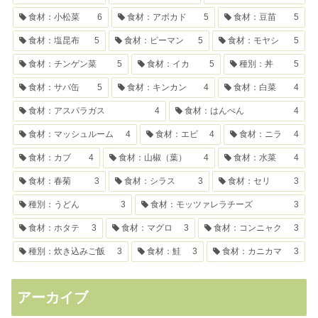
食材：小松菜
6
食材：アボカド
5
食材：豆苗
5
食材：塩昆布
5
食材：ピーマン
5
食材：モヤシ
5
食材：チンゲン菜
5
食材：イカ
5
種別：丼
5
食材：サバ缶
5
食材：キンカン
4
食材：白菜
4
食材：アスパラガス
4
食材：はんぺん
4
食材：マッシュルーム
4
食材：エビ
4
食材：ニラ
4
食材：カブ
4
食材：山椒（葉）
4
食材：水菜
4
食材：春菊
3
食材：シラス
3
食材：セリ
3
種別：うどん
3
食材：モッツァレラチーズ
3
食材：ホタテ
3
食材：マグロ
3
食材：コンニャク
3
種別：炊き込みご飯
3
食材：鮭
3
食材：カニカマ
3
アーカイブ