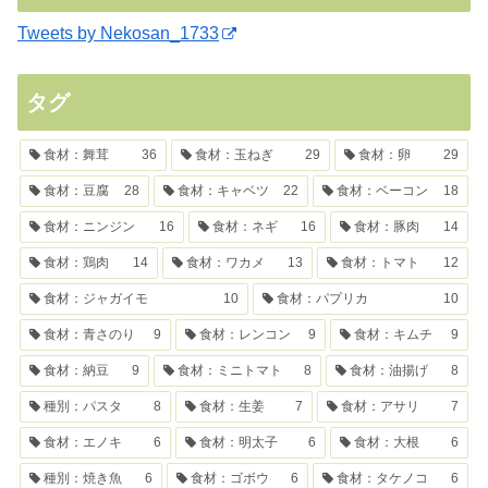
Tweets by Nekosan_1733
タグ
食材：舞茸
36
食材：玉ねぎ
29
食材：卵
29
食材：豆腐
28
食材：キャベツ
22
食材：ベーコン
18
食材：ニンジン
16
食材：ネギ
16
食材：豚肉
14
食材：鶏肉
14
食材：ワカメ
13
食材：トマト
12
食材：ジャガイモ
10
食材：パプリカ
10
食材：青さのり
9
食材：レンコン
9
食材：キムチ
9
食材：納豆
9
食材：ミニトマト
8
食材：油揚げ
8
種別：パスタ
8
食材：生姜
7
食材：アサリ
7
食材：エノキ
6
食材：明太子
6
食材：大根
6
種別：焼き魚
6
食材：ゴボウ
6
食材：タケノコ
6