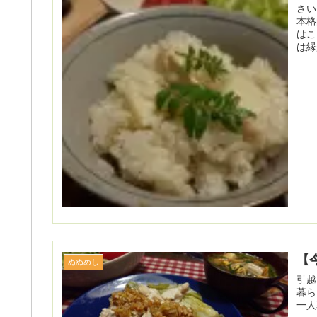
さい
本格
はこ
は縁
【
ぬぬめし
引越
暮ら
一人