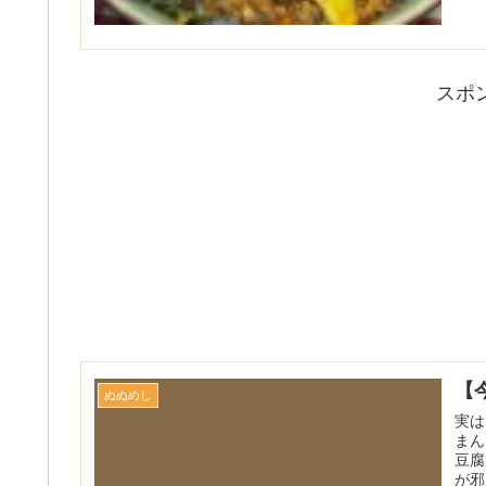
スポ
【
ぬぬめし
実は
まん
豆腐
が邪魔