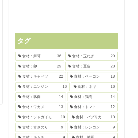
タグ
食材：舞茸
36
食材：玉ねぎ
29
食材：卵
29
食材：豆腐
28
食材：キャベツ
22
食材：ベーコン
18
食材：ニンジン
16
食材：ネギ
16
食材：豚肉
14
食材：鶏肉
14
食材：ワカメ
13
食材：トマト
12
食材：ジャガイモ
10
食材：パプリカ
10
食材：青さのり
9
食材：レンコン
9
食材：キムチ
9
食材：納豆
9