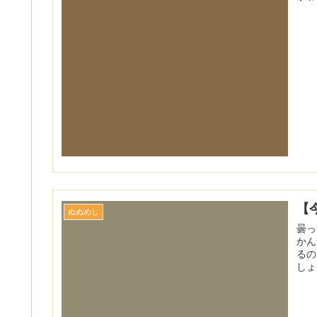
【
ぬぬめし
曇っ
かん
るの
しょ