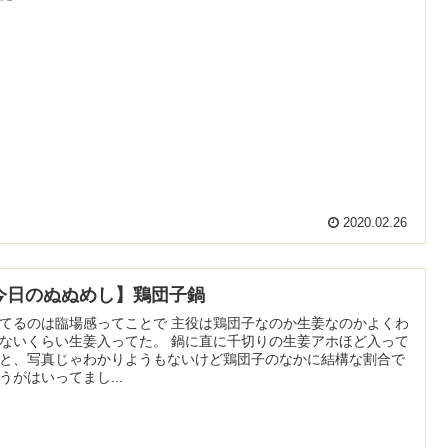
2020.02.26
今日のぬぬめし】鶏団子鍋
てるのは臨場感ってことで 主役は鶏団子なのか生姜なのかよくわ
ないくらい生姜入ってた。 鍋に直に千切りの生姜アホほど入って
と、写真じゃわかりようもないけど鶏団子のなかに結構な割合で
うがはいってまし...