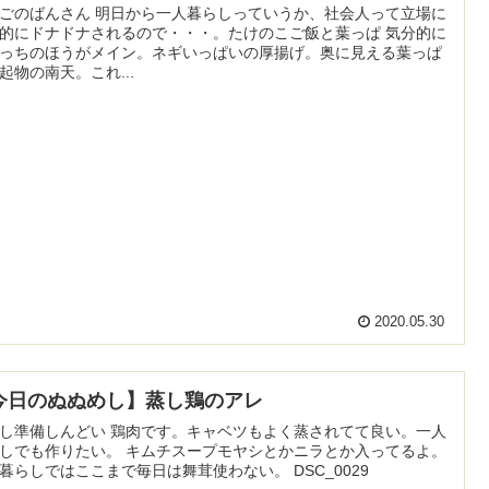
ごのばんさん 明日から一人暮らしっていうか、社会人って立場に
的にドナドナされるので・・・。たけのこご飯と葉っぱ 気分的に
っちのほうがメイン。ネギいっぱいの厚揚げ。奥に見える葉っぱ
起物の南天。これ...
2020.05.30
今日のぬぬめし】蒸し鶏のアレ
し準備しんどい 鶏肉です。キャベツもよく蒸されてて良い。一人
しでも作りたい。 キムチスープモヤシとかニラとか入ってるよ。
暮らしではここまで毎日は舞茸使わない。 DSC_0029