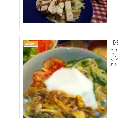
【
ぬぬめし
それ
です
んだ
れを