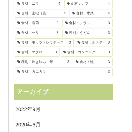
食材：ニラ
4
食材：カブ
4
食材：山椒（葉）
4
食材：水菜
4
食材：春菊
3
食材：シラス
3
食材：セリ
3
種別：うどん
3
食材：モッツァレラチーズ
3
食材：ホタテ
3
食材：マグロ
3
食材：コンニャク
3
種別：炊き込みご飯
3
食材：鮭
3
食材：カニカマ
3
アーカイブ
2022年9月
2020年6月