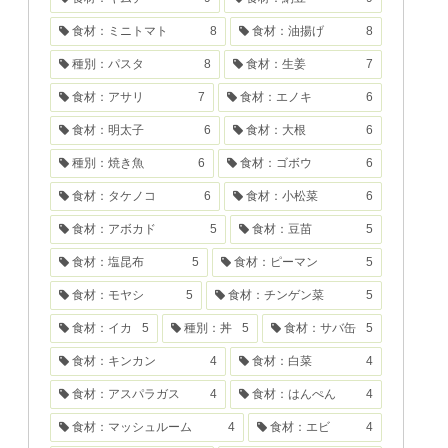
食材：ミニトマト
8
食材：油揚げ
8
種別：パスタ
8
食材：生姜
7
食材：アサリ
7
食材：エノキ
6
食材：明太子
6
食材：大根
6
種別：焼き魚
6
食材：ゴボウ
6
食材：タケノコ
6
食材：小松菜
6
食材：アボカド
5
食材：豆苗
5
食材：塩昆布
5
食材：ピーマン
5
食材：モヤシ
5
食材：チンゲン菜
5
食材：イカ
5
種別：丼
5
食材：サバ缶
5
食材：キンカン
4
食材：白菜
4
食材：アスパラガス
4
食材：はんぺん
4
食材：マッシュルーム
4
食材：エビ
4